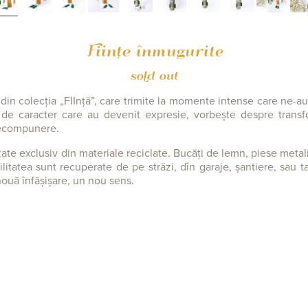
Ființe înmugurite
sold out
 din colecția „FIInță”, care trimite la momente intense care ne-au
le de caracter care au devenit expresie, vorbește despre transf
recompunere.
zate exclusiv din materiale reciclate. Bucăți de lemn, piese metali
ilitatea sunt recuperate de pe străzi, dîn garaje, șantiere, sau t
nouă înfășișare, un nou sens.