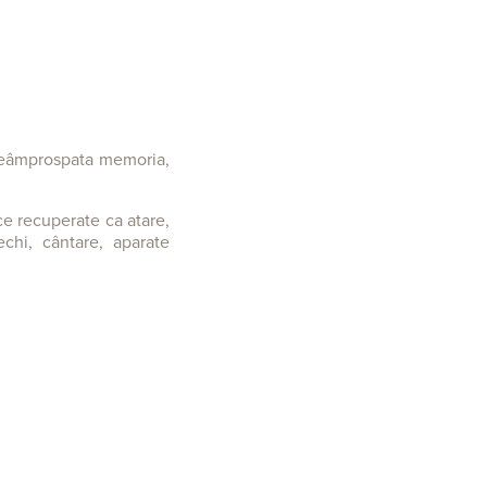
 reâmprospata memoria,
ce recuperate ca atare,
echi, cântare, aparate