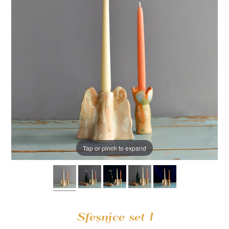
Tap or pinch to expand
Sfeșnice set I