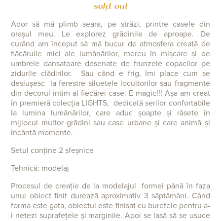
sold out
Ador să mă plimb seara, pe străzi, printre casele din
orașul meu. Le explorez grădinile de aproape. De
curând am început s
ă
mă bucur de atmosfera creat
ă
de
fl
ă
c
ă
ruile mici ale lumânărilor, mereu în mișcare și de
umbrele dansatoare desenate de frunzele copacilor pe
zidurile clădirilor. Sau când e frig, îmi place cum se
deslușesc la ferestre siluetele locuitorilor sau fragmente
din decorul intim al fiecărei case. E magic!!! Așa am creat
în premieră colecția LIGHTS, dedicată serilor confortabile
la lumina lumânărilor, care aduc șoapte și râsete în
mijlocul multor grădini sau case urbane și care animă și
încântă momente.
Setul conține 2 sfeșnice
Tehnică: modelaj
Procesul de creație de la modelajul formei până în faza
unui obiect finit durează aproximativ 3 săptămâni. Când
forma este gata, obiectul este finisat cu buretele pentru a-
i netezi suprafețele și marginile. Apoi se lasă să se usuce