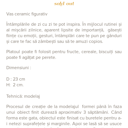
sold out
Vas ceramic figurativ
Întâmplările de zi cu zi te pot inspira. În mijlocul rutinei și
al mișcării zilnice,
aparent lipsite de importanță,
găsești
ființe cu emoții, gesturi, întâmplări care te pun pe gânduri
și care te fac să zâmbești sau să te amuzi copios.
Platoul poate fi folosit pentru fructe, cereale, biscuiți sau
poate fi agățat pe perete.
Dimensiuni :
D : 23 cm
H: 2 cm.
Tehnică: modelaj
Procesul de creație de la modelajul formei până în faza
unui obiect finit durează aproximativ 3 săptămâni. Când
forma este gata, obiectul este finisat cu buretele pentru a-
i netezi suprafețele și marginile. Apoi se lasă să se usuce