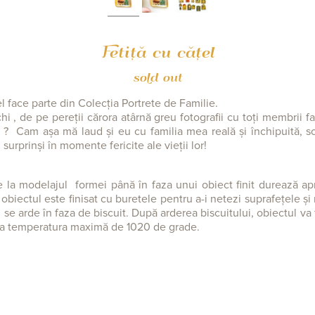
Fetiță cu cățel
sold out
l face parte din Colecția Portrete de Familie.
hi , de pe pereții cărora atârnă greu fotografii cu toți membrii fa
 ? Cam așa mă laud și eu cu familia mea reală și închipuită, soț
ți surprinși în momente fericite ale vieții lor!
e la modelajul formei până în faza unui obiect finit durează ap
obiectul este finisat cu buretele pentru a-i netezi suprafețele și 
se arde în faza de biscuit. După arderea biscuitului, obiectul va f
 la temperatura maximă de 1020 de grade.