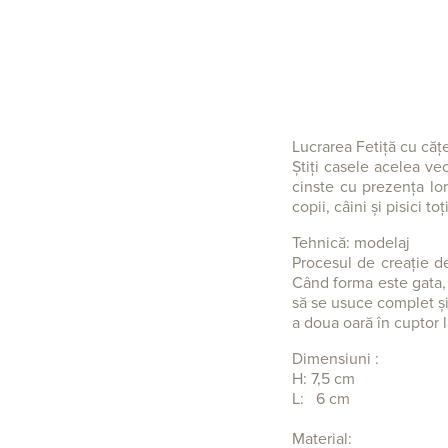
Lucrarea Fetiță cu cățe
Știți casele acelea vec
cinste cu prezența lor
copii, câini și pisici to
Tehnică: modelaj
Procesul de creație d
Când forma este gata, 
să se usuce complet și 
a doua oară în cuptor
Dimensiuni :
H: 7,5 cm
L: 6 cm
Material: